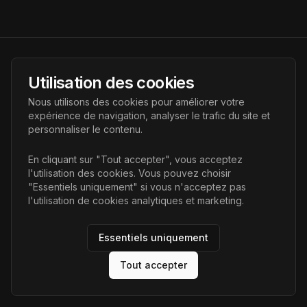
AI Futur
Utilisation des cookies
Portail de l'avenir de l'intelligence artificielle, vous aidant à
Nous utilisons des cookies pour améliorer votre
découvrir les dernières technologies IA.
expérience de navigation, analyser le trafic du site et
personnaliser le contenu.
Liens
En cliquant sur "Tout accepter", vous acceptez
l'utilisation des cookies. Vous pouvez choisir
Accueil
"Essentiels uniquement" si vous n'acceptez pas
Articles
l'utilisation de cookies analytiques et marketing.
Catégories
Essentiels uniquement
Tout accepter
©
2026
AI Futur. Tous droits réservés.