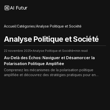
AI Futur
Accueil
/
Catégories
/
Analyse Politique et Société
Analyse Politique et Société
22 novembre 2025
•
Analyse Politique et Société
•
min read
Au-Delà des Échos: Naviguer et Désamorcer la
Polarisation Politique Amplifiée
Comprenez les mécanismes de la polarisation politique
amplifiée et découvrez des stratégies pratiques pour en
atténuer les effets, favorisant un débat public constructif et le
respect mutuel dans la sphère numérique et réelle. Guide
complet pour citoyens engagés.