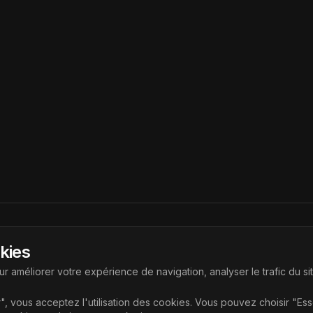
Liens
okies
ouvrir les dernières technologies
Accueil
r améliorer votre expérience de navigation, analyser le trafic du si
Articles
", vous acceptez l'utilisation des cookies. Vous pouvez choisir "Es
Catégories