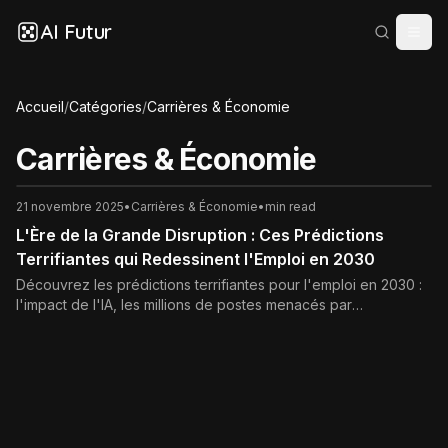
AI Futur
Accueil
/
Catégories
/
Carrières & Économie
Carrières & Économie
21 novembre 2025
•
Carrières & Économie
•
min read
L'Ère de la Grande Disruption : Ces Prédictions
Terrifiantes qui Redessinent l'Emploi en 2030
Découvrez les prédictions terrifiantes pour l'emploi en 2030 :
l'impact de l'IA, les millions de postes menacés par
l'automatisation, et les compétences essentielles (soft skills,
tech) pour survivre à la Grande Disruption et assurer votre
avenir professionnel.