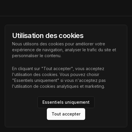
AI Futur
Utilisation des cookies
Portail de l'avenir de l'intelligence artificielle, vous aidant à
Nous utilisons des cookies pour améliorer votre
découvrir les dernières technologies IA.
expérience de navigation, analyser le trafic du site et
personnaliser le contenu.
Liens
En cliquant sur "Tout accepter", vous acceptez
l'utilisation des cookies. Vous pouvez choisir
Accueil
"Essentiels uniquement" si vous n'acceptez pas
Articles
l'utilisation de cookies analytiques et marketing.
Catégories
Essentiels uniquement
Tout accepter
©
2026
AI Futur. Tous droits réservés.