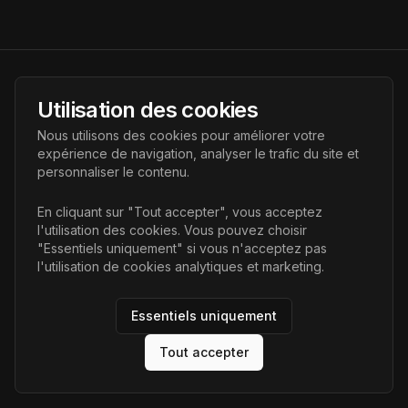
AI Futur
Utilisation des cookies
Portail de l'avenir de l'intelligence artificielle, vous aidant à
Nous utilisons des cookies pour améliorer votre
découvrir les dernières technologies IA.
expérience de navigation, analyser le trafic du site et
personnaliser le contenu.
Liens
En cliquant sur "Tout accepter", vous acceptez
l'utilisation des cookies. Vous pouvez choisir
Accueil
"Essentiels uniquement" si vous n'acceptez pas
Articles
l'utilisation de cookies analytiques et marketing.
Catégories
Essentiels uniquement
Tout accepter
©
2026
AI Futur. Tous droits réservés.