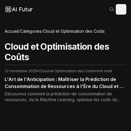
AI Futur
Accueil
/
Catégories
/
Cloud et Optimisation des Coûts
Cloud et Optimisation des
Coûts
22 novembre 2025
•
Cloud et Optimisation des Coûts
•
min read
L'Art de l'Anticipation : Maîtriser la Prédiction de
Consommation de Ressources à l'Ère du Cloud et de
l'IA
Découvrez comment la prédiction de consommation de
ressources, via le Machine Learning, optimise les coûts du
Cloud (FinOps), améliore l'autoscaling et réduit l'empreinte
carbone de votre infrastructure IT. Guide SEO complet.