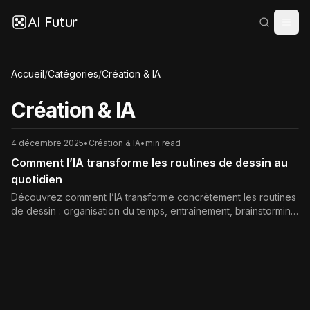
AI Futur
Accueil
/
Catégories
/
Création & IA
Création & IA
4 décembre 2025
•
Création & IA
•
min read
Comment l’IA transforme les routines de dessin au
quotidien
Découvrez comment l’IA transforme concrètement les routines
de dessin : organisation du temps, entraînement, brainstorming
visuel, colorisation, productivité et enjeux éthiques. Conseils
pour construire une pratique artistique équilibrée avec
l’intelligence artificielle.