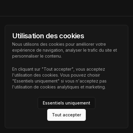
AI Futur
Utilisation des cookies
Portail de l'avenir de l'intelligence artificielle, vous aidant à
Nous utilisons des cookies pour améliorer votre
découvrir les dernières technologies IA.
expérience de navigation, analyser le trafic du site et
personnaliser le contenu.
Liens
En cliquant sur "Tout accepter", vous acceptez
l'utilisation des cookies. Vous pouvez choisir
Accueil
"Essentiels uniquement" si vous n'acceptez pas
Articles
l'utilisation de cookies analytiques et marketing.
Catégories
Essentiels uniquement
Tout accepter
©
2026
AI Futur. Tous droits réservés.