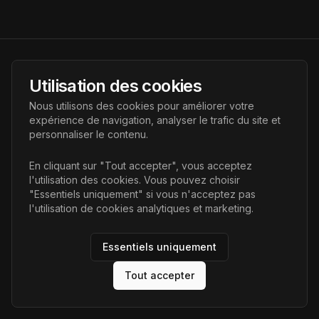
AI Futur
Utilisation des cookies
Portail de l'avenir de l'intelligence artificielle, vous aidant à
Nous utilisons des cookies pour améliorer votre
découvrir les dernières technologies IA.
expérience de navigation, analyser le trafic du site et
personnaliser le contenu.
Liens
En cliquant sur "Tout accepter", vous acceptez
l'utilisation des cookies. Vous pouvez choisir
Accueil
"Essentiels uniquement" si vous n'acceptez pas
Articles
l'utilisation de cookies analytiques et marketing.
Catégories
Essentiels uniquement
Tout accepter
©
2026
AI Futur. Tous droits réservés.