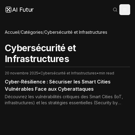
AI Futur
Accueil
/
Catégories
/
Cybersécurité et Infrastructures
Cybersécurité et
Infrastructures
20 novembre 2025
•
Cybersécurité et Infrastructures
•
min read
Cyber-Résilience : Sécuriser les Smart Cities
Vulnérables Face aux Cyberattaques
Découvrez les vulnérabilités critiques des Smart Cities (IoT,
infrastructures) et les stratégies essentielles (Security by
Design, segmentation réseau, RGPD, SOC) pour garantir la
cyber-résilience urbaine face aux menaces.