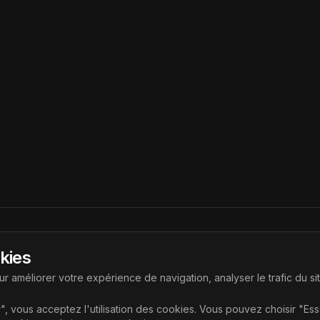
Liens
okies
ouvrir les dernières technologies
Accueil
r améliorer votre expérience de navigation, analyser le trafic du si
Articles
", vous acceptez l'utilisation des cookies. Vous pouvez choisir "Es
Catégories