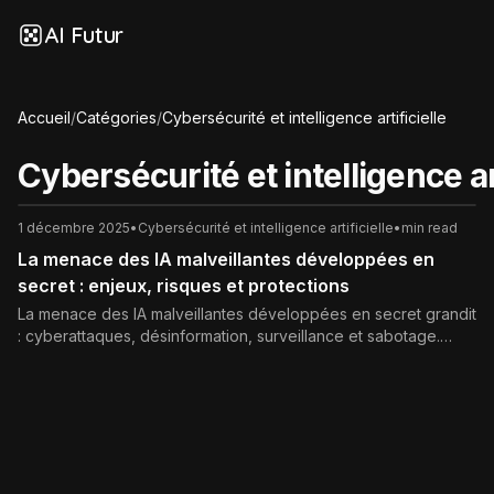
AI Futur
Accueil
/
Catégories
/
Cybersécurité et intelligence artificielle
Cybersécurité et intelligence art
1 décembre 2025
•
Cybersécurité et intelligence artificielle
•
min read
La menace des IA malveillantes développées en
secret : enjeux, risques et protections
La menace des IA malveillantes développées en secret grandit
: cyberattaques, désinformation, surveillance et sabotage.
Découvrez les risques concrets, les enjeux éthiques et les
moyens de se protéger à l’ère de l’intelligence artificielle.