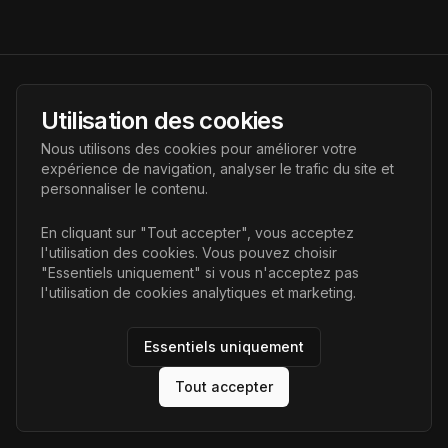
AI Futur
Utilisation des cookies
Portail de l'avenir de l'intelligence artificielle, vous aidant à
Nous utilisons des cookies pour améliorer votre
découvrir les dernières technologies IA.
expérience de navigation, analyser le trafic du site et
personnaliser le contenu.
Liens
En cliquant sur "Tout accepter", vous acceptez
l'utilisation des cookies. Vous pouvez choisir
Accueil
"Essentiels uniquement" si vous n'acceptez pas
Articles
l'utilisation de cookies analytiques et marketing.
Catégories
Essentiels uniquement
Tout accepter
©
2026
AI Futur. Tous droits réservés.