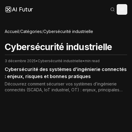
AI Futur
Accueil
/
Catégories
/
Cybersécurité industrielle
Cybersécurité industrielle
3 décembre 2025
•
Cybersécurité industrielle
•
min read
Cybersécurité des systèmes d’ingénierie connectés
: enjeux, risques et bonnes pratiques
Découvrez comment sécuriser vos systèmes d’ingénierie
connectés (SCADA, IoT industriel, OT) : enjeux, principales
menaces, normes clés et bonnes pratiques pour renforcer la
résilience et la continuité de vos opérations.