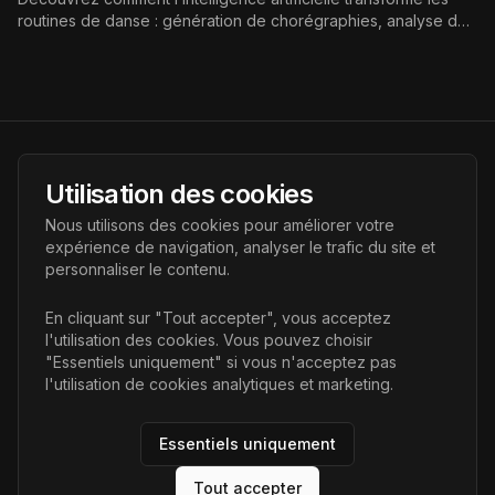
routines de danse : génération de chorégraphies, analyse des
mouvements, apprentissage personnalisé, nouvelles formes
de créativité et enjeux éthiques pour danseurs, chorégraphes
et studios.
AI Futur
Utilisation des cookies
Portail de l'avenir de l'intelligence artificielle, vous aidant à
Nous utilisons des cookies pour améliorer votre
découvrir les dernières technologies IA.
expérience de navigation, analyser le trafic du site et
personnaliser le contenu.
Liens
En cliquant sur "Tout accepter", vous acceptez
l'utilisation des cookies. Vous pouvez choisir
Accueil
"Essentiels uniquement" si vous n'acceptez pas
Articles
l'utilisation de cookies analytiques et marketing.
Catégories
Essentiels uniquement
Tout accepter
©
2026
AI Futur. Tous droits réservés.