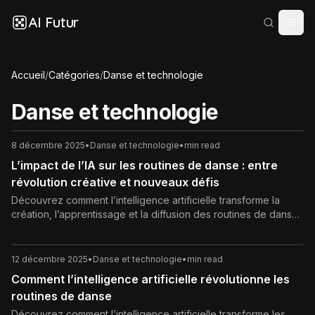
AI Futur
Accueil
/
Catégories
/
Danse et technologie
Danse et technologie
8 décembre 2025
•
Danse et technologie
•
min read
L’impact de l’IA sur les routines de danse : entre
révolution créative et nouveaux défis
Découvrez comment l’intelligence artificielle transforme la
création, l’apprentissage et la diffusion des routines de danse :
chorégraphies générées par IA, coaching en temps réel,
nouvelles esthétiques, mais aussi risques, limites et enjeux
éthiques.
12 décembre 2025
•
Danse et technologie
•
min read
Comment l’intelligence artificielle révolutionne les
routines de danse
Découvrez comment l’intelligence artificielle transforme les