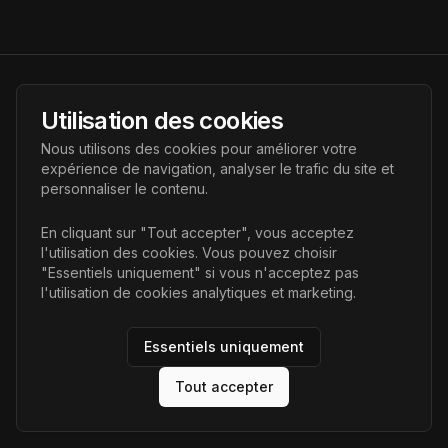
AI Futur
Utilisation des cookies
Portail de l'avenir de l'intelligence artificielle, vous aidant à
Nous utilisons des cookies pour améliorer votre
découvrir les dernières technologies IA.
expérience de navigation, analyser le trafic du site et
personnaliser le contenu.
Liens
En cliquant sur "Tout accepter", vous acceptez
l'utilisation des cookies. Vous pouvez choisir
Accueil
"Essentiels uniquement" si vous n'acceptez pas
Articles
l'utilisation de cookies analytiques et marketing.
Catégories
Essentiels uniquement
Tout accepter
©
2026
AI Futur. Tous droits réservés.