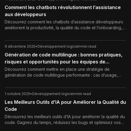
Comment les chatbots révolutionnent l’assistance
aux développeurs
Découvrez comment les chatbots d’assistance développeurs
améliorent la productivité, la qualité du code et l’onboarding,
et comment les intégrer efficacement à votre workflow.
9 décembre 2025
•
Développement logiciel
•
min read
Génération de code multilingue : bonnes pratiques,
risques et opportunités pour les équipes de
développement
Découvrez comment mettre en place une stratégie de
génération de code multilingue performante : cas d’usage,
bonnes pratiques, défis, sécurité et gouvernance pour des
équipes de développement modernes.
1 octobre 2025
•
Développement logiciel
•
min read
Les Meilleurs Outils d’IA pour Améliorer la Qualité du
Code
Découvrez les meilleurs outils d’IA pour améliorer la qualité du
code. Gagnez du temps, réduisez les bugs et optimisez vos
projets logiciels grâce à l’intelligence artificielle.