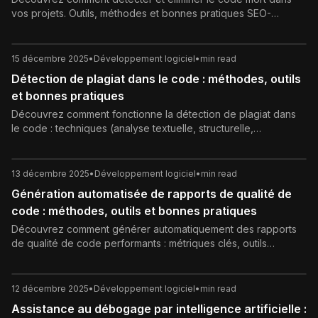
vos projets. Outils, méthodes et bonnes pratiques SEO-
optimisées pour booster performances et maintenabilité. Guide
complet 2026.
15 décembre 2025
•
Développement logiciel
•
min read
Détection de plagiat dans le code : méthodes, outils
et bonnes pratiques
Découvrez comment fonctionne la détection de plagiat dans
le code : techniques (analyse textuelle, structurelle,
sémantique), outils, enjeux juridiques et bonnes pratiques
pour les développeurs et les universités.
13 décembre 2025
•
Développement logiciel
•
min read
Génération automatisée de rapports de qualité de
code : méthodes, outils et bonnes pratiques
Découvrez comment générer automatiquement des rapports
de qualité de code performants : métriques clés, outils
(SonarQube, linters, CI/CD), bonnes pratiques, pièges à éviter
et impact sur la maintenabilité, la sécurité et le SEO technique.
12 décembre 2025
•
Développement logiciel
•
min read
Assistance au débogage par intelligence artificielle :