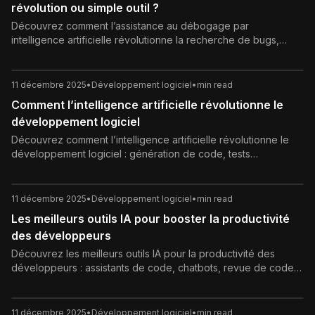
révolution ou simple outil ?
Découvrez comment l’assistance au débogage par
intelligence artificielle révolutionne la recherche de bugs,
améliore la qualité du code et accélère le développement,
tout en préservant le rôle central du développeur.
11 décembre 2025
•
Développement logiciel
•
min read
Comment l’intelligence artificielle révolutionne le
développement logiciel
Découvrez comment l’intelligence artificielle révolutionne le
développement logiciel : génération de code, tests
automatisés, sécurité, documentation, gains de productivité et
bonnes pratiques pour intégrer l’IA dans vos équipes.
11 décembre 2025
•
Développement logiciel
•
min read
Les meilleurs outils IA pour booster la productivité
des développeurs
Découvrez les meilleurs outils IA pour la productivité des
développeurs : assistants de code, chatbots, revue de code,
génération de tests et documentation. Guide complet pour
intégrer l’IA dans votre workflow dev tout en préservant
qualité, sécurité et bonnes pratiques.
11 décembre 2025
•
Développement logiciel
•
min read