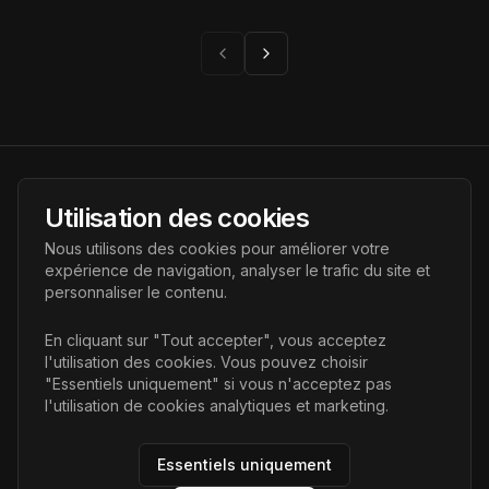
Page suivante
Page précédente
AI Futur
Utilisation des cookies
Portail de l'avenir de l'intelligence artificielle, vous aidant à
Nous utilisons des cookies pour améliorer votre
découvrir les dernières technologies IA.
expérience de navigation, analyser le trafic du site et
personnaliser le contenu.
Liens
En cliquant sur "Tout accepter", vous acceptez
l'utilisation des cookies. Vous pouvez choisir
Accueil
"Essentiels uniquement" si vous n'acceptez pas
Articles
l'utilisation de cookies analytiques et marketing.
Catégories
Essentiels uniquement