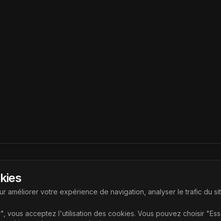
Liens
okies
ouvrir les dernières technologies
Accueil
r améliorer votre expérience de navigation, analyser le trafic du si
Articles
", vous acceptez l'utilisation des cookies. Vous pouvez choisir "Es
Catégories