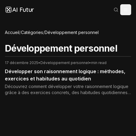
AI Futur
Accueil
/
Catégories
/
Développement personnel
Développement personnel
17 décembre 2025
•
Développement personnel
•
min read
Développer son raisonnement logique : méthodes,
exercices et habitudes au quotidien
Découvrez comment développer votre raisonnement logique
grâce à des exercices concrets, des habitudes quotidiennes
et des outils simples. Améliorez vos décisions, votre capacité
d’analyse et votre efficacité au quotidien.