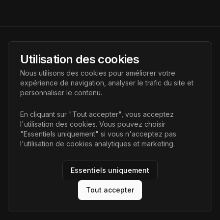
AI Futur
Utilisation des cookies
Portail de l'avenir de l'intelligence artificielle, vous aidant à
Nous utilisons des cookies pour améliorer votre
découvrir les dernières technologies IA.
expérience de navigation, analyser le trafic du site et
personnaliser le contenu.
Liens
En cliquant sur "Tout accepter", vous acceptez
l'utilisation des cookies. Vous pouvez choisir
Accueil
"Essentiels uniquement" si vous n'acceptez pas
Articles
l'utilisation de cookies analytiques et marketing.
Catégories
Essentiels uniquement
Tout accepter
©
2026
AI Futur. Tous droits réservés.