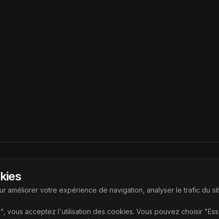
Liens
okies
ouvrir les dernières technologies
Accueil
r améliorer votre expérience de navigation, analyser le trafic du si
Articles
", vous acceptez l'utilisation des cookies. Vous pouvez choisir "Es
Catégories