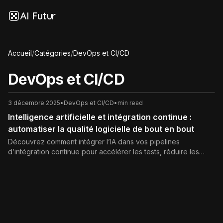
AI Futur
Accueil
/
Catégories
/
DevOps et CI/CD
DevOps et CI/CD
3 décembre 2025
•
DevOps et CI/CD
•
min read
Intelligence artificielle et intégration continue :
automatiser la qualité logicielle de bout en bout
Découvrez comment intégrer l’IA dans vos pipelines
d’intégration continue pour accélérer les tests, réduire les
régressions, renforcer la sécurité et optimiser les coûts. Guide
complet, bonnes pratiques et cas d’usage concrets.