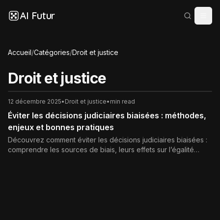
AI Futur
Accueil
/
Catégories
/
Droit et justice
Droit et justice
12 décembre 2025
•
Droit et justice
•
min read
Éviter les décisions judiciaires biaisées : méthodes,
enjeux et bonnes pratiques
Découvrez comment éviter les décisions judiciaires biaisées :
comprendre les sources de biais, leurs effets sur l’égalité
devant la loi et les meilleures pratiques pour renforcer
l’impartialité, la transparence et la confiance dans la justice.