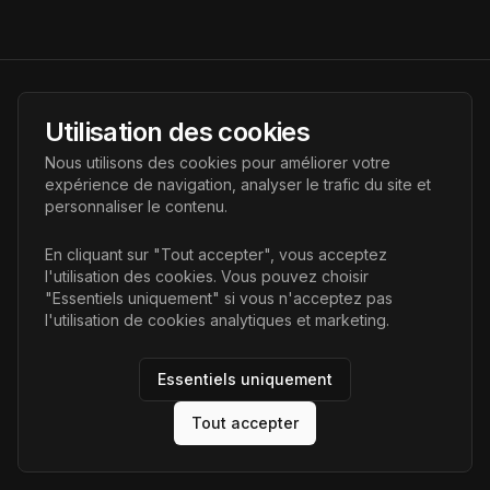
AI Futur
Utilisation des cookies
Portail de l'avenir de l'intelligence artificielle, vous aidant à
Nous utilisons des cookies pour améliorer votre
découvrir les dernières technologies IA.
expérience de navigation, analyser le trafic du site et
personnaliser le contenu.
Liens
En cliquant sur "Tout accepter", vous acceptez
l'utilisation des cookies. Vous pouvez choisir
Accueil
"Essentiels uniquement" si vous n'acceptez pas
Articles
l'utilisation de cookies analytiques et marketing.
Catégories
Essentiels uniquement
Tout accepter
©
2026
AI Futur. Tous droits réservés.