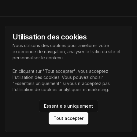
AI Futur
Utilisation des cookies
Portail de l'avenir de l'intelligence artificielle, vous aidant à
Nous utilisons des cookies pour améliorer votre
découvrir les dernières technologies IA.
expérience de navigation, analyser le trafic du site et
personnaliser le contenu.
Liens
En cliquant sur "Tout accepter", vous acceptez
l'utilisation des cookies. Vous pouvez choisir
Accueil
"Essentiels uniquement" si vous n'acceptez pas
Articles
l'utilisation de cookies analytiques et marketing.
Catégories
Essentiels uniquement
Tout accepter
©
2026
AI Futur. Tous droits réservés.