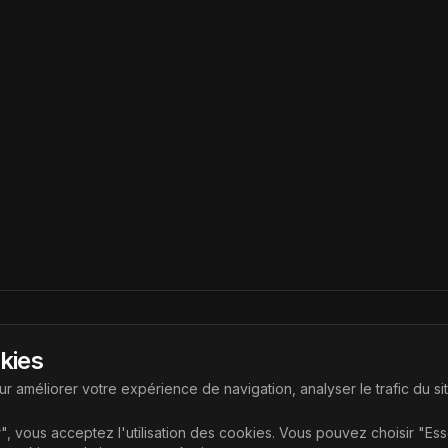
Liens
okies
ouvrir les dernières technologies
Accueil
r améliorer votre expérience de navigation, analyser le trafic du si
Articles
", vous acceptez l'utilisation des cookies. Vous pouvez choisir "Es
Catégories