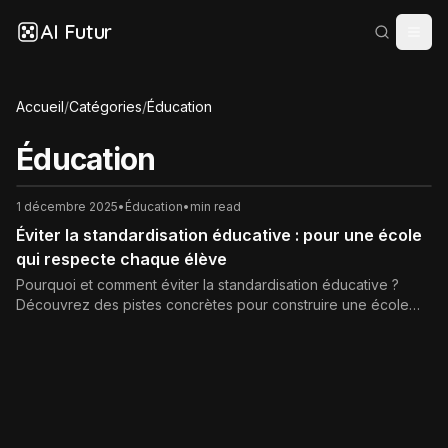
AI Futur
Accueil
/
Catégories
/
Éducation
Éducation
1 décembre 2025
•
Éducation
•
min read
Éviter la standardisation éducative : pour une école
qui respecte chaque élève
Pourquoi et comment éviter la standardisation éducative ?
Découvrez des pistes concrètes pour construire une école
plus juste, plus humaine et respectueuse des singularités des
élèves.