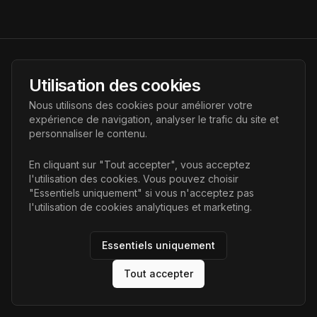
AI Futur
Utilisation des cookies
Portail de l'avenir de l'intelligence artificielle, vous aidant à
Nous utilisons des cookies pour améliorer votre
découvrir les dernières technologies IA.
expérience de navigation, analyser le trafic du site et
personnaliser le contenu.
Liens
En cliquant sur "Tout accepter", vous acceptez
l'utilisation des cookies. Vous pouvez choisir
Accueil
"Essentiels uniquement" si vous n'acceptez pas
Articles
l'utilisation de cookies analytiques et marketing.
Catégories
Essentiels uniquement
Tout accepter
©
2026
AI Futur. Tous droits réservés.