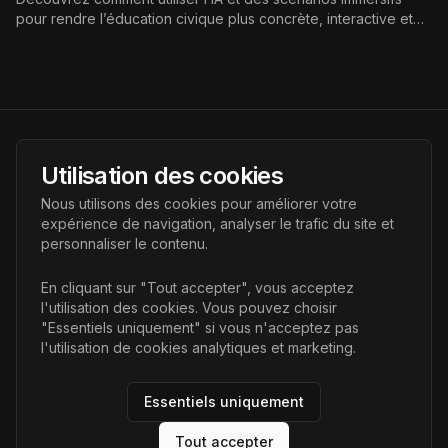
pour rendre l’éducation civique plus concrète, interactive et
engageante, tout en développant l’esprit critique des élèves.
AI Futur
Utilisation des cookies
Portail de l'avenir de l'intelligence artificielle, vous aidant à
Nous utilisons des cookies pour améliorer votre
découvrir les dernières technologies IA.
expérience de navigation, analyser le trafic du site et
personnaliser le contenu.
Liens
En cliquant sur "Tout accepter", vous acceptez
l'utilisation des cookies. Vous pouvez choisir
Accueil
"Essentiels uniquement" si vous n'acceptez pas
Articles
l'utilisation de cookies analytiques et marketing.
Catégories
Essentiels uniquement
Tout accepter
©
2026
AI Futur. Tous droits réservés.