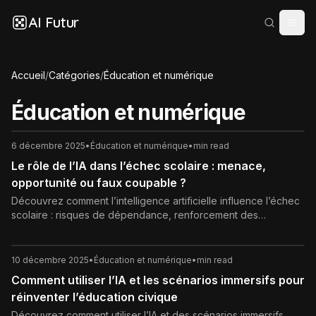
AI Futur
Accueil
/
Catégories
/
Éducation et numérique
Éducation et numérique
6 décembre 2025
•
Éducation et numérique
•
min read
Le rôle de l’IA dans l’échec scolaire : menace,
opportunité ou faux coupable ?
Découvrez comment l’intelligence artificielle influence l’échec
scolaire : risques de dépendance, renforcement des
inégalités, mais aussi personnalisation des apprentissages et
prévention du décrochage. Analyse complète et conseils pour
un usage responsable de l’IA à l’école.
10 décembre 2025
•
Éducation et numérique
•
min read
Comment utiliser l’IA et les scénarios immersifs pour
réinventer l’éducation civique
Découvrez comment utiliser l’IA et des scénarios immersifs