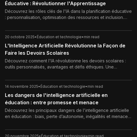
Éducative : Révolutionner l'Apprentissage
Découvrez les rôles clés de l'IA dans la planification éducative
: personnalisation, optimisation des ressources et inclusion.
Révolutionnez vos méthodes d'enseignement avec des
insights pratiques et innovants.
20 octobre 2025
•
Éducation et technologie
•
min read
L'Intelligence Artificielle Révolutionne la Façon de
Faire les Devoirs Scolaires
Découvrez comment l'IA révolutionne les devoirs scolaires :
outils personnalisés, avantages et défis éthiques. Une
transformation éducative inévitable pour un apprentissage
plus efficace.
14 novembre 2025
•
Éducation et technologie
•
min read
Les dangers de l'intelligence artificielle en
éducation : entre promesse et menace
Découvrez les principaux dangers de l'intelligence artificielle
en éducation : biais, perte d’autonomie, inégalités et menaces
sur la vie privée. Analyse complète et approche éthique.
20 novembre 2025
•
Éducation et technologie
•
min read