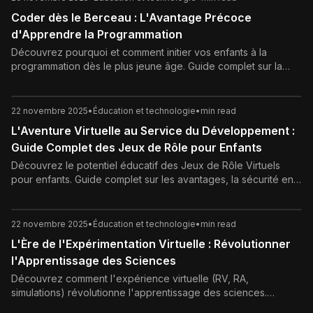
Coder dès le Berceau : L'Avantage Précoce
d'Apprendre la Programmation
Découvrez pourquoi et comment initier vos enfants à la
programmation dès le plus jeune âge. Guide complet sur la
pensée computationnelle, les outils (Scratch, Python) et
l'avantage précoce pour leur développement cognitif.
22 novembre 2025
•
Éducation et technologie
•
min read
L'Aventure Virtuelle au Service du Développement :
Guide Complet des Jeux de Rôle pour Enfants
Découvrez le potentiel éducatif des Jeux de Rôle Virtuels
pour enfants. Guide complet sur les avantages, la sécurité en
ligne (contrôle parental) et les meilleures plateformes pour
développer la créativité, l'empathie et les compétences
sociales de votre enfant.
22 novembre 2025
•
Éducation et technologie
•
min read
L'Ère de l'Expérimentation Virtuelle : Révolutionner
l'Apprentissage des Sciences
Découvrez comment l'expérience virtuelle (RV, RA,
simulations) révolutionne l'apprentissage des sciences.
Sécurité, accessibilité, visualisation de l'abstrait : l'avenir des