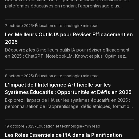
plateformes éducatives en rendant l’apprentissage plus
personnalisé, inclusif et efficace.
7 octobre 2025
•
Éducation et technologie
•
min read
Les Meilleurs Outils IA pour Réviser Efficacement en
2025
Découvrez les 8 meilleurs outils IA pour réviser efficacement
en 2025 : ChatGPT, NotebookLM, Knowt et plus. Optimisez
votre apprentissage, boostez vos notes aux examens avec
ces solutions gratuites et innovantes.
8 octobre 2025
•
Éducation et technologie
•
min read
L'Impact de l'Intelligence Artificielle sur les
Systèmes Éducatifs : Opportunités et Défis en 2025
Explorez l'impact de l'IA sur les systèmes éducatifs en 2025 :
personnalisation de l'apprentissage, défis éthiques, formation
des enseignants et perspectives futures pour une éducation
inclusive et innovante.
19 octobre 2025
•
Éducation et technologie
•
min read
Les Rôles Essentiels de l'IA dans la Planification