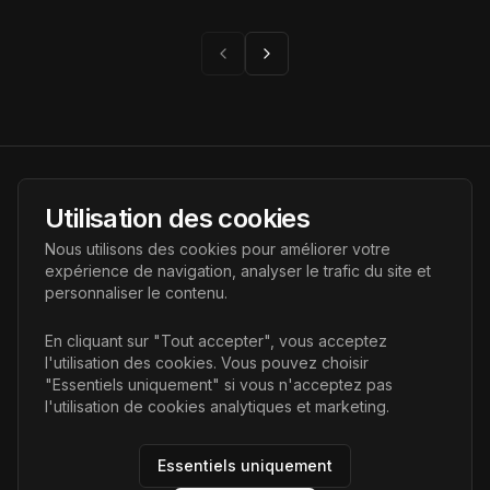
laboratoires est numérique.
Page suivante
Page précédente
AI Futur
Utilisation des cookies
Portail de l'avenir de l'intelligence artificielle, vous aidant à
Nous utilisons des cookies pour améliorer votre
découvrir les dernières technologies IA.
expérience de navigation, analyser le trafic du site et
personnaliser le contenu.
Liens
En cliquant sur "Tout accepter", vous acceptez
l'utilisation des cookies. Vous pouvez choisir
Accueil
"Essentiels uniquement" si vous n'acceptez pas
Articles
l'utilisation de cookies analytiques et marketing.
Catégories
Essentiels uniquement