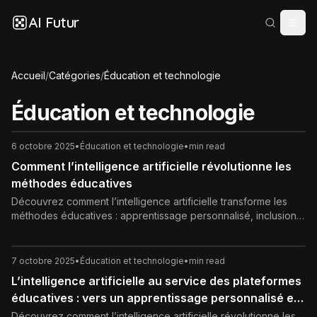
AI Futur
Accueil
/
Catégories
/
Éducation et technologie
Éducation et technologie
6 octobre 2025
•
Éducation et technologie
•
min read
Comment l’intelligence artificielle révolutionne les
méthodes éducatives
Découvrez comment l’intelligence artificielle transforme les
méthodes éducatives : apprentissage personnalisé, inclusion,
évaluation continue et nouveaux rôles pour les enseignants.
7 octobre 2025
•
Éducation et technologie
•
min read
L’intelligence artificielle au service des plateformes
éducatives : vers un apprentissage personnalisé et
inclusif
Découvrez comment l’intelligence artificielle révolutionne les