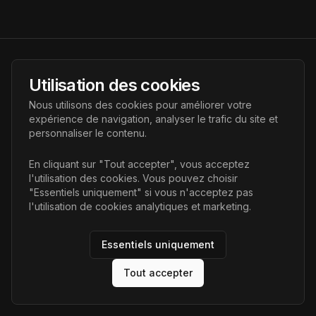
AI Futur
Utilisation des cookies
Portail de l'avenir de l'intelligence artificielle, vous aidant à
Nous utilisons des cookies pour améliorer votre
découvrir les dernières technologies IA.
expérience de navigation, analyser le trafic du site et
personnaliser le contenu.
Liens
En cliquant sur "Tout accepter", vous acceptez
l'utilisation des cookies. Vous pouvez choisir
Accueil
"Essentiels uniquement" si vous n'acceptez pas
Articles
l'utilisation de cookies analytiques et marketing.
Catégories
Essentiels uniquement
Tout accepter
©
2026
AI Futur. Tous droits réservés.