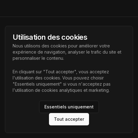
AI Futur
Utilisation des cookies
Portail de l'avenir de l'intelligence artificielle, vous aidant à
Nous utilisons des cookies pour améliorer votre
découvrir les dernières technologies IA.
expérience de navigation, analyser le trafic du site et
personnaliser le contenu.
Liens
En cliquant sur "Tout accepter", vous acceptez
l'utilisation des cookies. Vous pouvez choisir
Accueil
"Essentiels uniquement" si vous n'acceptez pas
Articles
l'utilisation de cookies analytiques et marketing.
Catégories
Essentiels uniquement
Tout accepter
©
2026
AI Futur. Tous droits réservés.