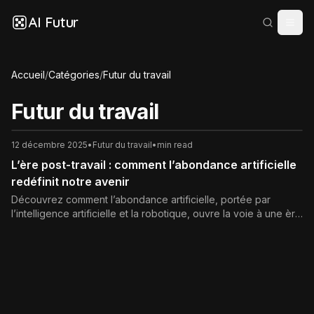
AI Futur
Accueil
/
Catégories
/
Futur du travail
Futur du travail
12 décembre 2025
•
Futur du travail
•
min read
L’ère post-travail : comment l’abondance artificielle
redéfinit notre avenir
Découvrez comment l’abondance artificielle, portée par
l’intelligence artificielle et la robotique, ouvre la voie à une ère
post-travail. Enjeux, opportunités, risques et pistes concrètes
pour repenser le travail, le revenu et le sens dans nos
sociétés.