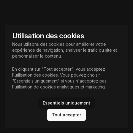
AI Futur
Utilisation des cookies
Portail de l'avenir de l'intelligence artificielle, vous aidant à
Nous utilisons des cookies pour améliorer votre
découvrir les dernières technologies IA.
expérience de navigation, analyser le trafic du site et
personnaliser le contenu.
Liens
En cliquant sur "Tout accepter", vous acceptez
l'utilisation des cookies. Vous pouvez choisir
Accueil
"Essentiels uniquement" si vous n'acceptez pas
Articles
l'utilisation de cookies analytiques et marketing.
Catégories
Essentiels uniquement
Tout accepter
©
2026
AI Futur. Tous droits réservés.