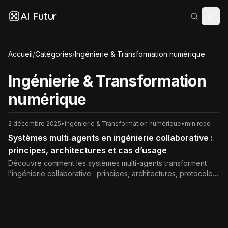
AI Futur
Accueil
/
Catégories
/
Ingénierie & Transformation numérique
Ingénierie & Transformation
numérique
2 décembre 2025
•
Ingénierie & Transformation numérique
•
min read
Systèmes multi‑agents en ingénierie collaborative :
principes, architectures et cas d’usage
Découvre comment les systèmes multi-agents transforment
l’ingénierie collaborative : principes, architectures, protocoles
de coordination, avantages, limites et exemples concrets pour
l’industrie 4.0 et la conception distribuée.