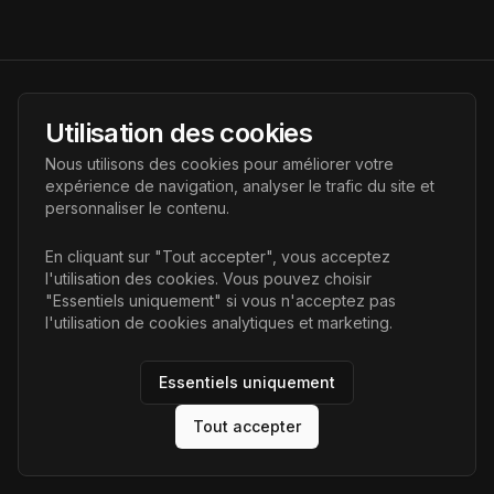
AI Futur
Utilisation des cookies
Portail de l'avenir de l'intelligence artificielle, vous aidant à
Nous utilisons des cookies pour améliorer votre
découvrir les dernières technologies IA.
expérience de navigation, analyser le trafic du site et
personnaliser le contenu.
Liens
En cliquant sur "Tout accepter", vous acceptez
l'utilisation des cookies. Vous pouvez choisir
Accueil
"Essentiels uniquement" si vous n'acceptez pas
Articles
l'utilisation de cookies analytiques et marketing.
Catégories
Essentiels uniquement
Tout accepter
©
2026
AI Futur. Tous droits réservés.