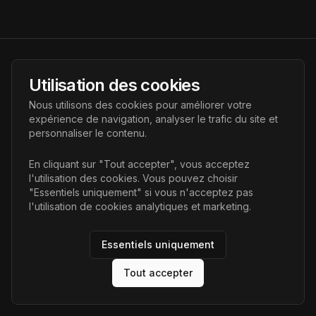
AI Futur
Utilisation des cookies
Portail de l'avenir de l'intelligence artificielle, vous aidant à
Nous utilisons des cookies pour améliorer votre
découvrir les dernières technologies IA.
expérience de navigation, analyser le trafic du site et
personnaliser le contenu.
Liens
En cliquant sur "Tout accepter", vous acceptez
l'utilisation des cookies. Vous pouvez choisir
Accueil
"Essentiels uniquement" si vous n'acceptez pas
Articles
l'utilisation de cookies analytiques et marketing.
Catégories
Essentiels uniquement
Tout accepter
©
2026
AI Futur. Tous droits réservés.