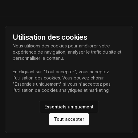
AI Futur
Utilisation des cookies
Portail de l'avenir de l'intelligence artificielle, vous aidant à
Nous utilisons des cookies pour améliorer votre
découvrir les dernières technologies IA.
expérience de navigation, analyser le trafic du site et
personnaliser le contenu.
Liens
En cliquant sur "Tout accepter", vous acceptez
l'utilisation des cookies. Vous pouvez choisir
Accueil
"Essentiels uniquement" si vous n'acceptez pas
Articles
l'utilisation de cookies analytiques et marketing.
Catégories
Essentiels uniquement
Tout accepter
©
2026
AI Futur. Tous droits réservés.