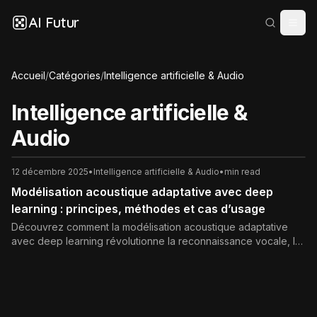
AI Futur
Accueil
/
Catégories
/
Intelligence artificielle & Audio
Intelligence artificielle &
Audio
12 décembre 2025
•
Intelligence artificielle & Audio
•
min read
Modélisation acoustique adaptative avec deep
learning : principes, méthodes et cas d’usage
Découvrez comment la modélisation acoustique adaptative
avec deep learning révolutionne la reconnaissance vocale, la
réduction de bruit et la surveillance industrielle, grâce à des
modèles audio robustes et intelligents.