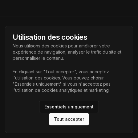
AI Futur
Utilisation des cookies
Portail de l'avenir de l'intelligence artificielle, vous aidant à
Nous utilisons des cookies pour améliorer votre
découvrir les dernières technologies IA.
expérience de navigation, analyser le trafic du site et
personnaliser le contenu.
Liens
En cliquant sur "Tout accepter", vous acceptez
l'utilisation des cookies. Vous pouvez choisir
Accueil
"Essentiels uniquement" si vous n'acceptez pas
Articles
l'utilisation de cookies analytiques et marketing.
Catégories
Essentiels uniquement
Tout accepter
©
2026
AI Futur. Tous droits réservés.