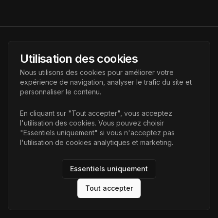
AI Futur
Utilisation des cookies
Portail de l'avenir de l'intelligence artificielle, vous aidant à
Nous utilisons des cookies pour améliorer votre
découvrir les dernières technologies IA.
expérience de navigation, analyser le trafic du site et
personnaliser le contenu.
Liens
En cliquant sur "Tout accepter", vous acceptez
l'utilisation des cookies. Vous pouvez choisir
Accueil
"Essentiels uniquement" si vous n'acceptez pas
Articles
l'utilisation de cookies analytiques et marketing.
Catégories
Essentiels uniquement
Tout accepter
©
2026
AI Futur. Tous droits réservés.