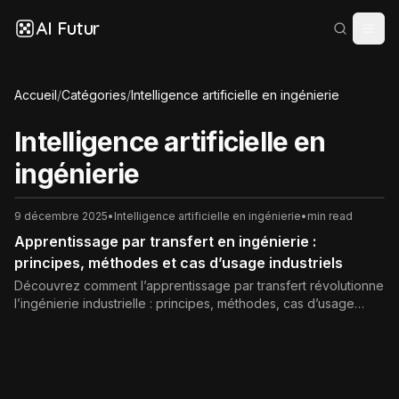
AI Futur
Accueil
/
Catégories
/
Intelligence artificielle en ingénierie
Intelligence artificielle en
ingénierie
9 décembre 2025
•
Intelligence artificielle en ingénierie
•
min read
Apprentissage par transfert en ingénierie :
principes, méthodes et cas d’usage industriels
Découvrez comment l’apprentissage par transfert révolutionne
l’ingénierie industrielle : principes, méthodes, cas d’usage
(maintenance prédictive, contrôle qualité, jumeaux
numériques) et bonnes pratiques pour réduire les coûts,
accélérer les projets IA et fiabiliser la production.