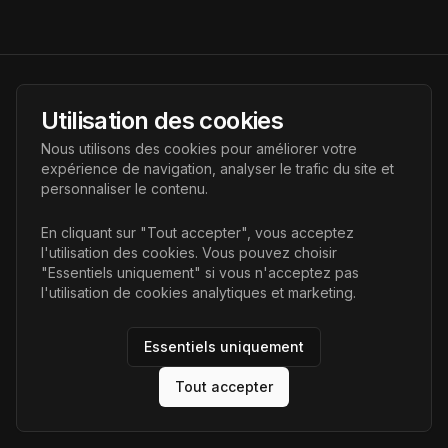
AI Futur
Utilisation des cookies
Portail de l'avenir de l'intelligence artificielle, vous aidant à
Nous utilisons des cookies pour améliorer votre
découvrir les dernières technologies IA.
expérience de navigation, analyser le trafic du site et
personnaliser le contenu.
Liens
En cliquant sur "Tout accepter", vous acceptez
l'utilisation des cookies. Vous pouvez choisir
Accueil
"Essentiels uniquement" si vous n'acceptez pas
Articles
l'utilisation de cookies analytiques et marketing.
Catégories
Essentiels uniquement
Tout accepter
©
2026
AI Futur. Tous droits réservés.