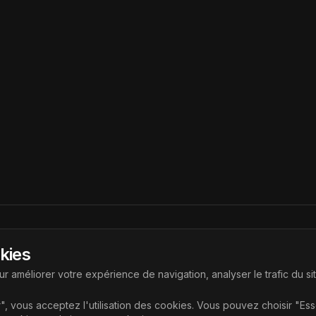
Liens
okies
ouvrir les dernières technologies
Accueil
r améliorer votre expérience de navigation, analyser le trafic du si
Articles
", vous acceptez l'utilisation des cookies. Vous pouvez choisir "Es
Catégories