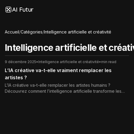
AI Futur
Accueil
/
Catégories
/
Intelligence artificielle et créativité
Intelligence artificielle et créati
9 décembre 2025
•
Intelligence artificielle et créativité
•
min read
L’IA créative va-t-elle vraiment remplacer les
artistes ?
L’IA créative va-t-elle remplacer les artistes humains ?
Découvrez comment l’intelligence artificielle transforme les
métiers artistiques, ce qu’elle automatise vraiment, et pourquoi
la vision, l’intention et la relation au public restent au cœur de
la création.