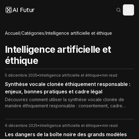
AI Futur
Accueil
/
Catégories
/
Intelligence artificielle et éthique
Intelligence artificielle et
éthique
5 décembre 2025
•
Intelligence artificielle et éthique
•
min read
Synthèse vocale clonée éthiquement responsable :
enjeux, bonnes pratiques et cadre légal
Découvrez comment utiliser la synthèse vocale clonée de
manière éthiquement responsable : consentement, cadre
légal, bonnes pratiques techniques, gouvernance et
prévention des dérives pour protéger l’identité vocale et la
confiance des utilisateurs.
6 décembre 2025
•
Intelligence artificielle et éthique
•
min read
Les dangers de la boîte noire des grands modèles