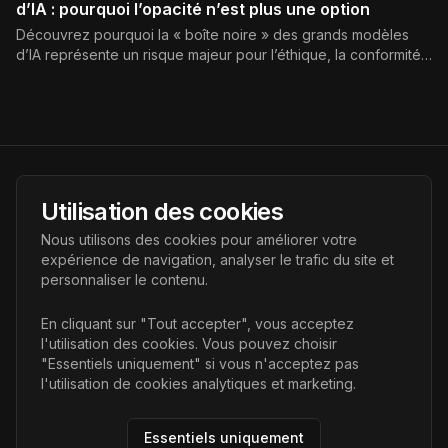
d’IA : pourquoi l’opacité n’est plus une option
Découvrez pourquoi la « boîte noire » des grands modèles
d’IA représente un risque majeur pour l’éthique, la conformité,
la cybersécurité et la confiance, et comment mettre en place
une IA plus explicable et responsable.[web:4][web:6]
AI Futur
Utilisation des cookies
Portail de l'avenir de l'intelligence artificielle, vous aidant à
Nous utilisons des cookies pour améliorer votre
découvrir les dernières technologies IA.
expérience de navigation, analyser le trafic du site et
personnaliser le contenu.
Liens
En cliquant sur "Tout accepter", vous acceptez
l'utilisation des cookies. Vous pouvez choisir
Accueil
"Essentiels uniquement" si vous n'acceptez pas
Articles
l'utilisation de cookies analytiques et marketing.
Catégories
Essentiels uniquement