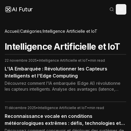
AI Futur
Accueil
/
Catégories
/
Intelligence Artificielle et IoT
Intelligence Artificielle et IoT
22 novembre 2025
•
Intelligence Artificielle et IoT
•
min read
L'IA Embarquée : Révolutionner les Capteurs
Intelligents et l'Edge Computing
Découvrez comment l'IA embarquée (Edge AI) révolutionne
les capteurs intelligents. Analyse des avantages (latence,
confidentialité), des défis (TinyML, quantification) et des
applications concrètes (Industrie 4.0, Villes Intelligentes).
11 décembre 2025
•
Intelligence Artificielle et IoT
•
min read
Reconnaissance vocale en conditions
météorologiques extrêmes : défis, technologies et
bonnes pratiques
Découvrez comment concevoir et déployer des systèmes de