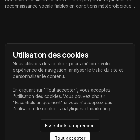
reconnaissance vocale fiables en conditions météorologiques
extrêmes : défis, choix matériels, algorithmes de réduction de
bruit, edge computing et bonnes pratiques de déploiement.
AI Futur
Utilisation des cookies
Portail de l'avenir de l'intelligence artificielle, vous aidant à
Nous utilisons des cookies pour améliorer votre
découvrir les dernières technologies IA.
expérience de navigation, analyser le trafic du site et
personnaliser le contenu.
Liens
En cliquant sur "Tout accepter", vous acceptez
l'utilisation des cookies. Vous pouvez choisir
Accueil
"Essentiels uniquement" si vous n'acceptez pas
Articles
l'utilisation de cookies analytiques et marketing.
Catégories
Essentiels uniquement
Tout accepter
©
2026
AI Futur. Tous droits réservés.