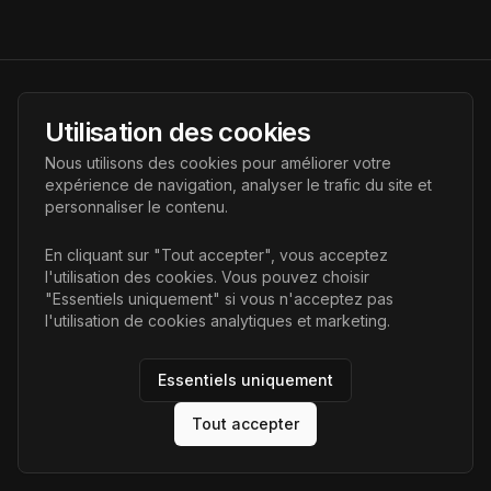
AI Futur
Utilisation des cookies
Portail de l'avenir de l'intelligence artificielle, vous aidant à
Nous utilisons des cookies pour améliorer votre
découvrir les dernières technologies IA.
expérience de navigation, analyser le trafic du site et
personnaliser le contenu.
Liens
En cliquant sur "Tout accepter", vous acceptez
l'utilisation des cookies. Vous pouvez choisir
Accueil
"Essentiels uniquement" si vous n'acceptez pas
Articles
l'utilisation de cookies analytiques et marketing.
Catégories
Essentiels uniquement
Tout accepter
©
2026
AI Futur. Tous droits réservés.