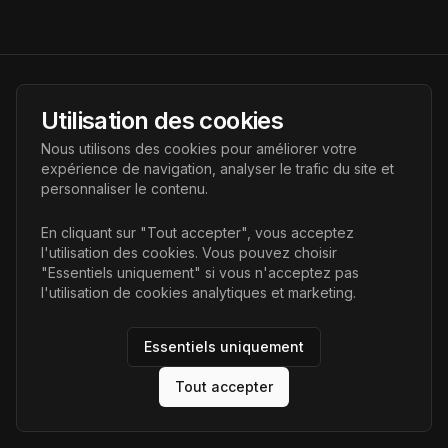
AI Futur
Utilisation des cookies
Portail de l'avenir de l'intelligence artificielle, vous aidant à
Nous utilisons des cookies pour améliorer votre
découvrir les dernières technologies IA.
expérience de navigation, analyser le trafic du site et
personnaliser le contenu.
Liens
En cliquant sur "Tout accepter", vous acceptez
l'utilisation des cookies. Vous pouvez choisir
Accueil
"Essentiels uniquement" si vous n'acceptez pas
Articles
l'utilisation de cookies analytiques et marketing.
Catégories
Essentiels uniquement
Tout accepter
©
2026
AI Futur. Tous droits réservés.