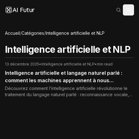
AI Futur
Accueil
/
Catégories
/
Intelligence artificielle et NLP
Intelligence artificielle et NLP
13 décembre 2025
•
Intelligence artificielle et NLP
•
min read
Intelligence artificielle et langage naturel parlé :
comment les machines apprennent à nous
comprendre
Découvrez comment l’intelligence artificielle révolutionne le
traitement du langage naturel parlé : reconnaissance vocale,
compréhension, synthèse, cas d’usage, défis techniques,
enjeux éthiques et bonnes pratiques SEO pour vos contenus
sur la voix et l’IA.