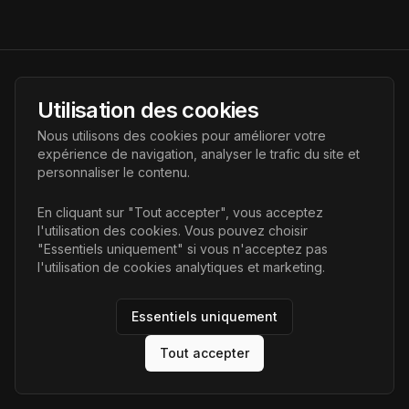
AI Futur
Utilisation des cookies
Portail de l'avenir de l'intelligence artificielle, vous aidant à
Nous utilisons des cookies pour améliorer votre
découvrir les dernières technologies IA.
expérience de navigation, analyser le trafic du site et
personnaliser le contenu.
Liens
En cliquant sur "Tout accepter", vous acceptez
l'utilisation des cookies. Vous pouvez choisir
Accueil
"Essentiels uniquement" si vous n'acceptez pas
Articles
l'utilisation de cookies analytiques et marketing.
Catégories
Essentiels uniquement
Tout accepter
©
2026
AI Futur. Tous droits réservés.