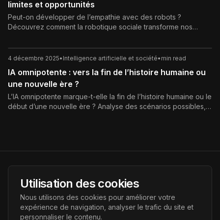
limites et opportunités
Peut-on développer de l’empathie avec des robots ?
Découvrez comment la robotique sociale transforme nos
relations, les bénéfices, les risques et les enjeux éthiques de
cette nouvelle forme d’attachement.
4 décembre 2025
•
Intelligence artificielle et société
•
min read
IA omnipotente : vers la fin de l’histoire humaine ou
une nouvelle ère ?
L’IA omnipotente marque-t-elle la fin de l’histoire humaine ou le
début d’une nouvelle ère ? Analyse des scénarios possibles,
enjeux éthiques, gouvernance et impact sur le travail, la liberté
et le sens de notre avenir.
AI Futur
Utilisation des cookies
Portail de l'avenir de l'intelligence artificielle, vous aidant à
Nous utilisons des cookies pour améliorer votre
découvrir les dernières technologies IA.
expérience de navigation, analyser le trafic du site et
personnaliser le contenu.