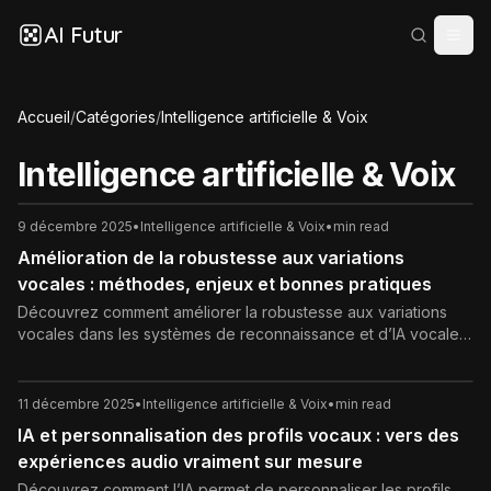
AI Futur
Accueil
/
Catégories
/
Intelligence artificielle & Voix
Intelligence artificielle & Voix
9 décembre 2025
•
Intelligence artificielle & Voix
•
min read
Amélioration de la robustesse aux variations
vocales : méthodes, enjeux et bonnes pratiques
Découvrez comment améliorer la robustesse aux variations
vocales dans les systèmes de reconnaissance et d’IA vocale :
données, modèles, augmentation, adaptation au locuteur,
évaluation, bonnes pratiques et tendances à suivre.
11 décembre 2025
•
Intelligence artificielle & Voix
•
min read
IA et personnalisation des profils vocaux : vers des
expériences audio vraiment sur mesure
Découvrez comment l’IA permet de personnaliser les profils