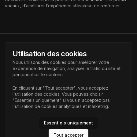
vocaux, d’améliorer l’expérience utilisateur, de renforcer
l’identité de marque et les enjeux éthiques du clonage vocal
et de la protection des données.
AI Futur
Utilisation des cookies
Portail de l'avenir de l'intelligence artificielle, vous aidant à
Nous utilisons des cookies pour améliorer votre
découvrir les dernières technologies IA.
expérience de navigation, analyser le trafic du site et
personnaliser le contenu.
Liens
En cliquant sur "Tout accepter", vous acceptez
l'utilisation des cookies. Vous pouvez choisir
Accueil
"Essentiels uniquement" si vous n'acceptez pas
Articles
l'utilisation de cookies analytiques et marketing.
Catégories
Essentiels uniquement
Tout accepter
©
2026
AI Futur. Tous droits réservés.