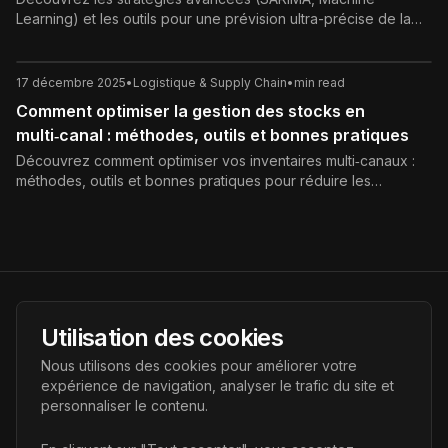
Learning) et les outils pour une prévision ultra-précise de la
demande de produits saisonniers. Guide SEO complet pour
optimiser vos stocks et votre S&OP.
17 décembre 2025
•
Logistique & Supply Chain
•
min read
Comment optimiser la gestion des stocks en
multi‑canal : méthodes, outils et bonnes pratiques
Découvrez comment optimiser vos inventaires multi‑canaux :
méthodes, outils et bonnes pratiques pour réduire les
ruptures, limiter le surstock et améliorer l’expérience client sur
tous vos canaux de vente.
AI Futur
Utilisation des cookies
Portail de l'avenir de l'intelligence artificielle, vous aidant à
Nous utilisons des cookies pour améliorer votre
découvrir les dernières technologies IA.
expérience de navigation, analyser le trafic du site et
personnaliser le contenu.
Liens