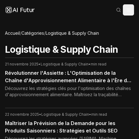
AI Futur
Accueil
/
Catégories
/
Logistique & Supply Chain
Logistique & Supply Chain
21 novembre 2025
•
Logistique & Supply Chain
•
min read
Révolutionner l'Assiette : L'Optimisation de la
Chaîne d'Approvisionnement Alimentaire à l'Ère du
Numérique
Découvrez les stratégies clés pour l'optimisation des chaînes
d'approvisionnement alimentaire. Maîtrisez la traçabilité
(Blockchain), réduisez le gaspillage grâce à l'IA, et adoptez
les meilleures pratiques pour une CA alimentaire plus efficace,
agile et durable.
22 novembre 2025
•
Logistique & Supply Chain
•
min read
Maîtriser la Prévision de la Demande pour les
Produits Saisonniers : Stratégies et Outils SEO
Découvrez les stratégies avancées (SARIMA, Machine