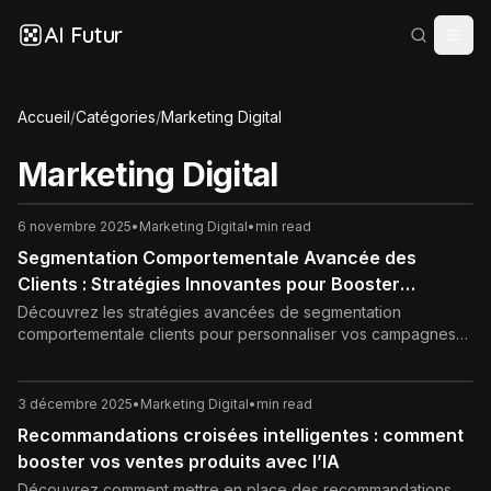
AI Futur
Accueil
/
Catégories
/
Marketing Digital
Marketing Digital
6 novembre 2025
•
Marketing Digital
•
min read
Segmentation Comportementale Avancée des
Clients : Stratégies Innovantes pour Booster
l'Engagement en 2025
Découvrez les stratégies avancées de segmentation
comportementale clients pour personnaliser vos campagnes
marketing. Boostez l'engagement et les ventes en 2025 avec
des insights data-driven et outils IA.
3 décembre 2025
•
Marketing Digital
•
min read
Recommandations croisées intelligentes : comment
booster vos ventes produits avec l’IA
Découvrez comment mettre en place des recommandations