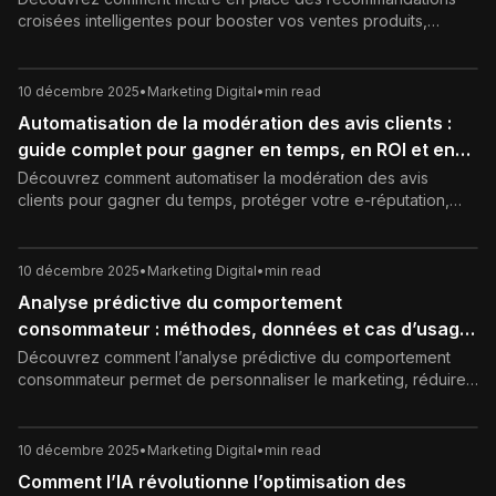
croisées intelligentes pour booster vos ventes produits,
personnaliser l’expérience client et augmenter votre panier
moyen grâce à l’IA.
10 décembre 2025
•
Marketing Digital
•
min read
Automatisation de la modération des avis clients :
guide complet pour gagner en temps, en ROI et en
crédibilité
Découvrez comment automatiser la modération des avis
clients pour gagner du temps, protéger votre e-réputation,
booster votre SEO et mieux exploiter la voix du client.
10 décembre 2025
•
Marketing Digital
•
min read
Analyse prédictive du comportement
consommateur : méthodes, données et cas d’usage
concrets
Découvrez comment l’analyse prédictive du comportement
consommateur permet de personnaliser le marketing, réduire
le churn et augmenter les ventes grâce aux données et à l’IA,
tout en respectant la vie privée.
10 décembre 2025
•
Marketing Digital
•
min read
Comment l’IA révolutionne l’optimisation des