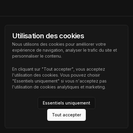
AI Futur
Utilisation des cookies
Portail de l'avenir de l'intelligence artificielle, vous aidant à
Nous utilisons des cookies pour améliorer votre
découvrir les dernières technologies IA.
expérience de navigation, analyser le trafic du site et
personnaliser le contenu.
Liens
En cliquant sur "Tout accepter", vous acceptez
l'utilisation des cookies. Vous pouvez choisir
Accueil
"Essentiels uniquement" si vous n'acceptez pas
Articles
l'utilisation de cookies analytiques et marketing.
Catégories
Essentiels uniquement
Tout accepter
©
2026
AI Futur. Tous droits réservés.