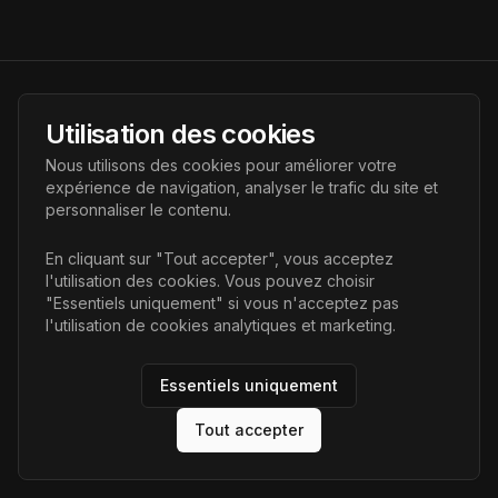
AI Futur
Utilisation des cookies
Portail de l'avenir de l'intelligence artificielle, vous aidant à
Nous utilisons des cookies pour améliorer votre
découvrir les dernières technologies IA.
expérience de navigation, analyser le trafic du site et
personnaliser le contenu.
Liens
En cliquant sur "Tout accepter", vous acceptez
l'utilisation des cookies. Vous pouvez choisir
Accueil
"Essentiels uniquement" si vous n'acceptez pas
Articles
l'utilisation de cookies analytiques et marketing.
Catégories
Essentiels uniquement
Tout accepter
©
2026
AI Futur. Tous droits réservés.