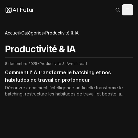
AI Futur
Accueil
/
Catégories
/
Productivité & IA
Productivité & IA
8 décembre 2025
•
Productivité & IA
•
min read
Comment l’IA transforme le batching et nos
habitudes de travail en profondeur
Découvrez comment l’intelligence artificielle transforme le
batching, restructure les habitudes de travail et booste la
productivité. Exemples concrets, bonnes pratiques et risques
à éviter pour intégrer l’IA dans vos blocs de temps.