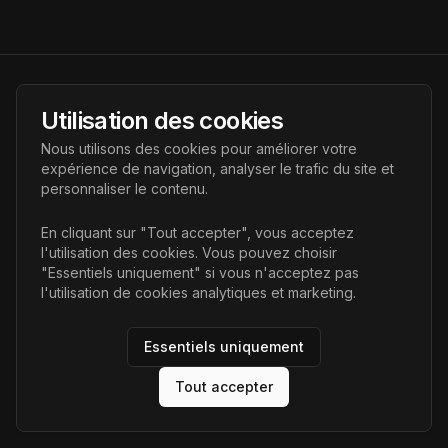
AI Futur
Utilisation des cookies
Portail de l'avenir de l'intelligence artificielle, vous aidant à
Nous utilisons des cookies pour améliorer votre
découvrir les dernières technologies IA.
expérience de navigation, analyser le trafic du site et
personnaliser le contenu.
Liens
En cliquant sur "Tout accepter", vous acceptez
l'utilisation des cookies. Vous pouvez choisir
Accueil
"Essentiels uniquement" si vous n'acceptez pas
Articles
l'utilisation de cookies analytiques et marketing.
Catégories
Essentiels uniquement
Tout accepter
©
2026
AI Futur. Tous droits réservés.