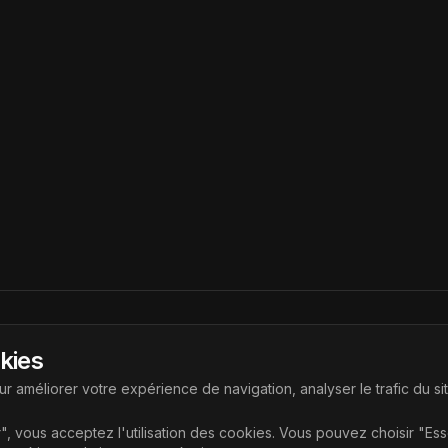
Liens
okies
ouvrir les dernières technologies
Accueil
r améliorer votre expérience de navigation, analyser le trafic du si
Articles
", vous acceptez l'utilisation des cookies. Vous pouvez choisir "Es
Catégories