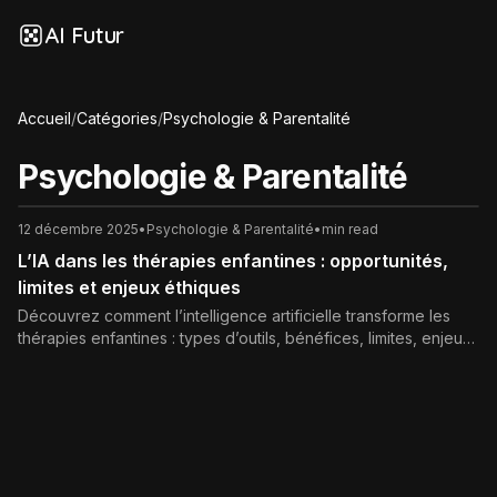
AI Futur
Accueil
/
Catégories
/
Psychologie & Parentalité
Psychologie & Parentalité
12 décembre 2025
•
Psychologie & Parentalité
•
min read
L’IA dans les thérapies enfantines : opportunités,
limites et enjeux éthiques
Découvrez comment l’intelligence artificielle transforme les
thérapies enfantines : types d’outils, bénéfices, limites, enjeux
éthiques et conseils pour une utilisation responsable au
service du bien-être des enfants.