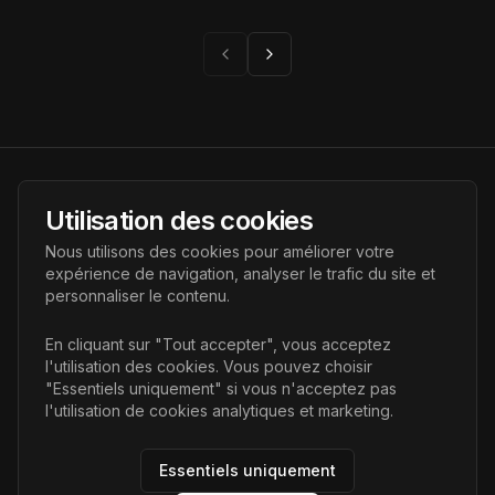
Page suivante
Page précédente
AI Futur
Utilisation des cookies
Portail de l'avenir de l'intelligence artificielle, vous aidant à
Nous utilisons des cookies pour améliorer votre
découvrir les dernières technologies IA.
expérience de navigation, analyser le trafic du site et
personnaliser le contenu.
Liens
En cliquant sur "Tout accepter", vous acceptez
l'utilisation des cookies. Vous pouvez choisir
Accueil
"Essentiels uniquement" si vous n'acceptez pas
Articles
l'utilisation de cookies analytiques et marketing.
Catégories
Essentiels uniquement