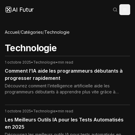
AI Futur
Accueil
/
Catégories
/
Technologie
Technologie
1 octobre 2025
•
Technologie
•
min read
Comment l’IA aide les programmeurs débutants à
progresser rapidement
Découvrez comment l’intelligence artificielle aide les
programmeurs débutants à apprendre plus vite grâce à
l’assistance au code, au débogage et à l’apprentissage
personnalisé.
1 octobre 2025
•
Technologie
•
min read
Les Meilleurs Outils IA pour les Tests Automatisés
en 2025
Découvrez les meilleurs outils IA pour tests automatisés en