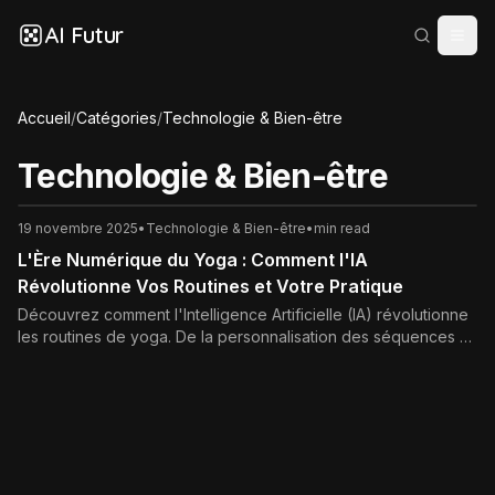
AI Futur
Accueil
/
Catégories
/
Technologie & Bien-être
Technologie & Bien-être
19 novembre 2025
•
Technologie & Bien-être
•
min read
L'Ère Numérique du Yoga : Comment l'IA
Révolutionne Vos Routines et Votre Pratique
Découvrez comment l'Intelligence Artificielle (IA) révolutionne
les routines de yoga. De la personnalisation des séquences à
l'analyse posturale en temps réel, explorez l'avenir d'une
pratique plus précise, sûre et adaptée à vos besoins uniques.
L'union du yoga millénaire et de la technologie.