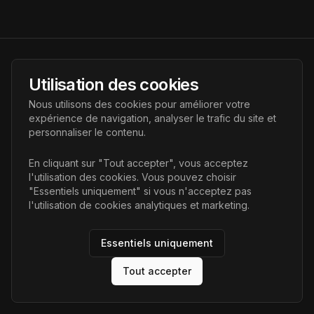
AI Futur
Utilisation des cookies
Portail de l'avenir de l'intelligence artificielle, vous aidant à
Nous utilisons des cookies pour améliorer votre
découvrir les dernières technologies IA.
expérience de navigation, analyser le trafic du site et
personnaliser le contenu.
Liens
En cliquant sur "Tout accepter", vous acceptez
l'utilisation des cookies. Vous pouvez choisir
Accueil
"Essentiels uniquement" si vous n'acceptez pas
Articles
l'utilisation de cookies analytiques et marketing.
Catégories
Essentiels uniquement
Tout accepter
©
2026
AI Futur. Tous droits réservés.