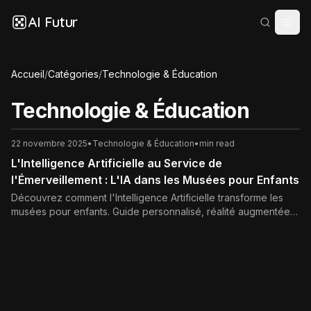
AI Futur
Accueil
/
Catégories
/
Technologie & Éducation
Technologie & Éducation
22 novembre 2025
•
Technologie & Éducation
•
min read
L'Intelligence Artificielle au Service de
l'Émerveillement : L'IA dans les Musées pour Enfants
Découvrez comment l'Intelligence Artificielle transforme les
musées pour enfants. Guide personnalisé, réalité augmentée
et jeux interactifs pour une expérience éducative et ludique
inoubliable. Normes éthiques et futur de l'apprentissage.