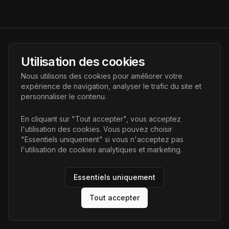
AI Futur
Utilisation des cookies
Portail de l'avenir de l'intelligence artificielle, vous aidant à
Nous utilisons des cookies pour améliorer votre
découvrir les dernières technologies IA.
expérience de navigation, analyser le trafic du site et
personnaliser le contenu.
Liens
En cliquant sur "Tout accepter", vous acceptez
l'utilisation des cookies. Vous pouvez choisir
Accueil
"Essentiels uniquement" si vous n'acceptez pas
Articles
l'utilisation de cookies analytiques et marketing.
Catégories
Essentiels uniquement
Tout accepter
©
2026
AI Futur. Tous droits réservés.