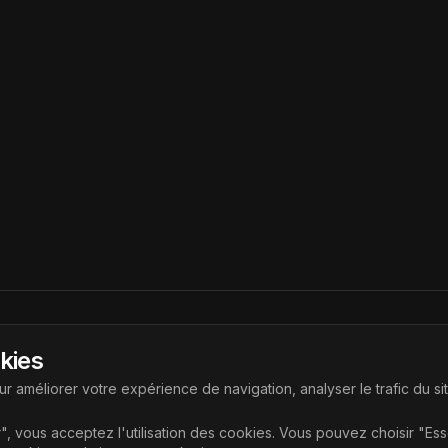
Liens
okies
ouvrir les dernières technologies
Accueil
r améliorer votre expérience de navigation, analyser le trafic du si
Articles
", vous acceptez l'utilisation des cookies. Vous pouvez choisir "Es
Catégories