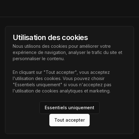
AI Futur
Utilisation des cookies
Portail de l'avenir de l'intelligence artificielle, vous aidant à
Nous utilisons des cookies pour améliorer votre
découvrir les dernières technologies IA.
expérience de navigation, analyser le trafic du site et
personnaliser le contenu.
Liens
En cliquant sur "Tout accepter", vous acceptez
l'utilisation des cookies. Vous pouvez choisir
Accueil
"Essentiels uniquement" si vous n'acceptez pas
Articles
l'utilisation de cookies analytiques et marketing.
Catégories
Essentiels uniquement
Tout accepter
©
2026
AI Futur. Tous droits réservés.