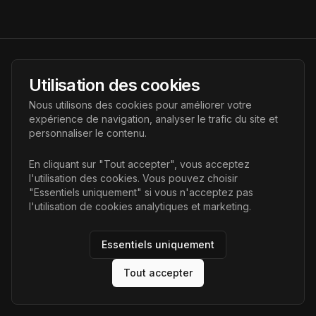
AI Futur
Utilisation des cookies
Portail de l'avenir de l'intelligence artificielle, vous aidant à
Nous utilisons des cookies pour améliorer votre
découvrir les dernières technologies IA.
expérience de navigation, analyser le trafic du site et
personnaliser le contenu.
Liens
En cliquant sur "Tout accepter", vous acceptez
l'utilisation des cookies. Vous pouvez choisir
Accueil
"Essentiels uniquement" si vous n'acceptez pas
Articles
l'utilisation de cookies analytiques et marketing.
Catégories
Essentiels uniquement
Tout accepter
©
2026
AI Futur. Tous droits réservés.