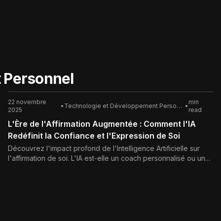
 Personnel
22 novembre
min
•
Technologie et Développement Personnel
•
2025
read
L'Ère de l'Affirmation Augmentée : Comment l'IA
Redéfinit la Confiance et l'Expression de Soi
Découvrez l'impact profond de l'Intelligence Artificielle sur
l'affirmation de soi. L'IA est-elle un coach personnalisé ou une
menace pour l'authenticité ? Analyse SEO complète des outils,
des défis éthiques, et des stratégies pour une assertivité
augmentée et responsable.