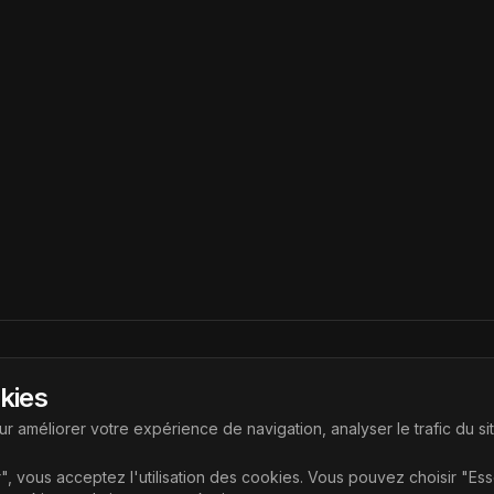
Liens
okies
ouvrir les dernières technologies
Accueil
r améliorer votre expérience de navigation, analyser le trafic du si
Articles
", vous acceptez l'utilisation des cookies. Vous pouvez choisir "Es
Catégories